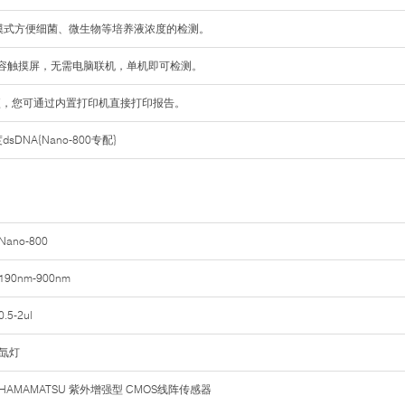
皿模式方便细菌、微生物等培养液浓度的检测。
电容触摸屏，无需电脑联机，单机即可检测。
项，您可通过内置打印机直接打印报告。
DNA{Nano-800专配}
Nano-800
190nm-900nm
0.5-2ul
氙灯
HAMAMATSU 紫外增强型 CMOS线阵传感器