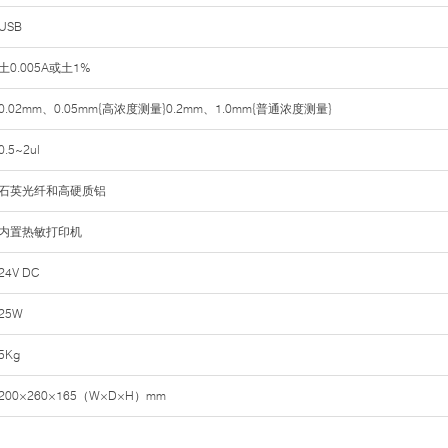
USB
土0.005A或土1%
0.02mm、0.05mm{高浓度测量}0.2mm、1.0mm{普通浓度测量}
0.5~2ul
石英光纤和高硬质铝
内置热敏打印机
24V DC
25W
5Kg
200×260×165（W×D×H）mm