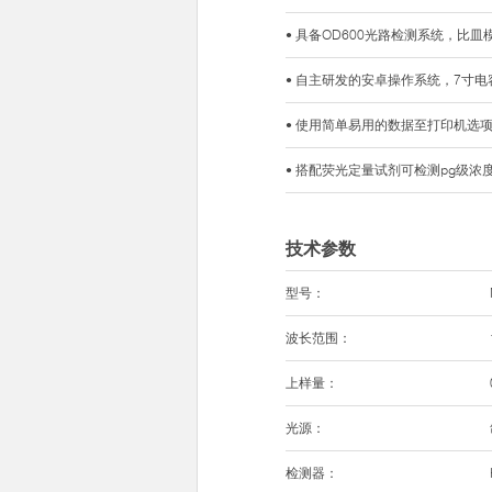
• 具备OD600光路检测系统，比
• 自主研发的安卓操作系统，7寸
• 使用简单易用的数据至打印机选
• 搭配荧光定量试剂可检测pg级浓度ds
技术参数
型号：
波长范围：
上样量：
光源：
检测器：