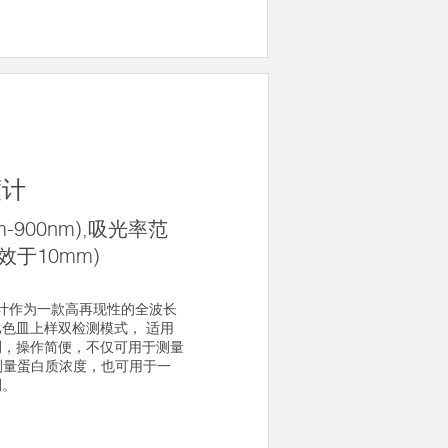
度计
m-900nm),吸光率范
(等效于10mm)
光度计作为一款高再现性的全波长
色皿上样双检测模式， 适用
测，操作简便，不仅可用于测量
，测量蛋白质浓度，也可用于一
测。