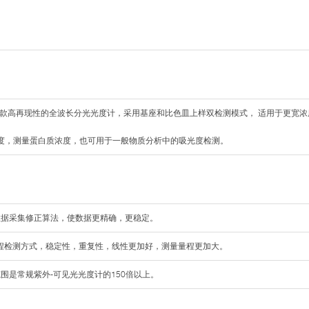
款高再现性的全波长分光光度计，采用基座和比色皿上样双检测模式， 适用于更宽
浓度，测量蛋白质浓度，也可用于一般物质分析中的吸光度检测。
数据采集修正算法，使数据更精确，更稳定。
”光程检测方式，稳定性，重复性，线性更加好，测量量程更加大。
围是常规紫外-可见光光度计的150倍以上。