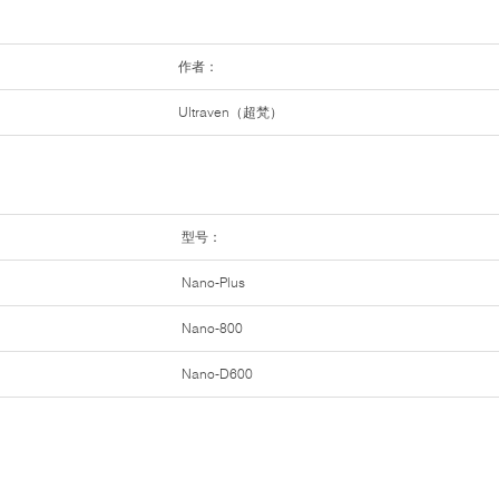
作者：
Ultraven（超梵）
型号：
Nano-Plus
Nano-800
Nano-D600