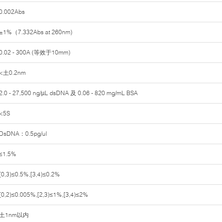
0.002Abs
±1%（7.332Abs at 260nm)
0.02 - 300A (等效于10mm)
<土0.2nm
2.0 - 27,500 ng/µL dsDNA 及 0.06 - 820 mg/mL BSA
<5S
DsDNA：0.5pg/ul
≤1.5%
[0,3)≤0.5%,[3,4)≤0.2%
[0,2)≤0.005%,[2,3)≤1%,[3,4)≤2%
土1nm以内