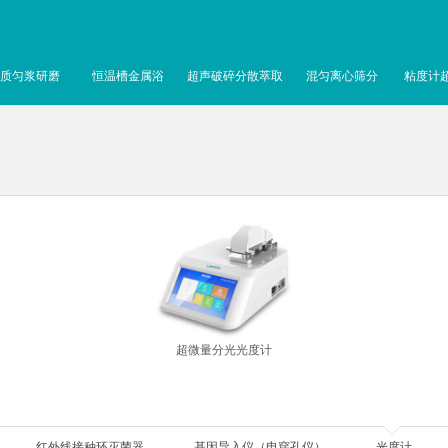
质匀浆研磨
恒温槽金属浴
超声破碎分散萃取
混匀离心筛分
粘度计
超微量分光光度计
红外线接种环灭菌器
基因导入仪（电穿孔仪）
光度计