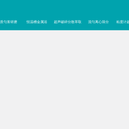
质匀浆研磨
恒温槽金属浴
超声破碎分散萃取
混匀离心筛分
粘度计