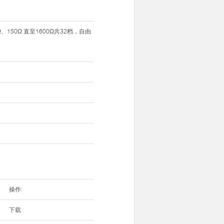
Ω、150Ω 直至1600Ω共32档，自由
操作:
下载