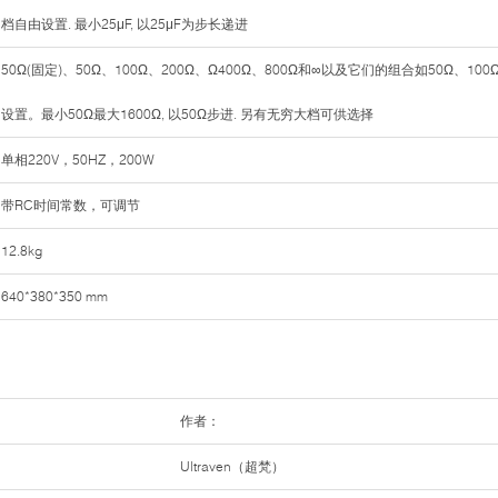
档自由设置. 最小25μF, 以25μF为步长递进
50Ω(固定)、50Ω、100Ω、200Ω、Ω400Ω、800Ω和∞以及它们的组合如50Ω、100
设置。最小50Ω最大1600Ω, 以50Ω步进. 另有无穷大档可供选择
单相220V，50HZ，200W
带RC时间常数，可调节
12.8kg
640*380*350 mm
作者：
Ultraven（超梵）