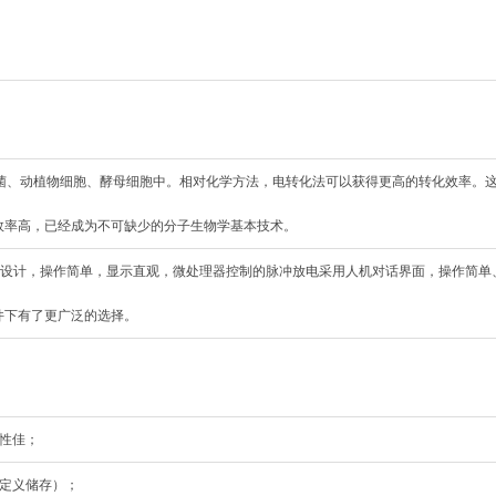
细菌、动植物细胞、酵母细胞中。相对化学方法，电转化法可以获得更高的转化效率。
效率高，已经成为不可缺少的分子生物学基本技术。
体化设计，操作简单，显示直观，微处理器控制的脉冲放电采用人机对话界面，操作简单
件下有了更广泛的选择。
复性佳；
自定义储存）；