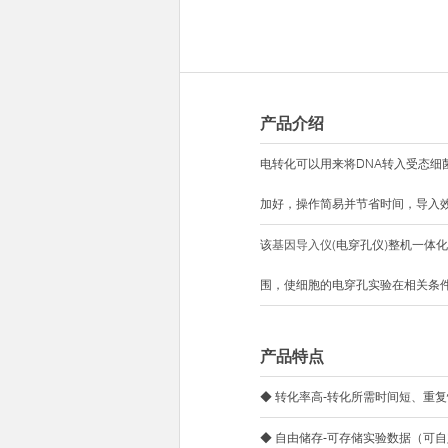
产品介绍
电转化可以用来将DNA转入受态
加好，操作简易并节省时间，导入
该
基因导入仪
(电穿孔仪)整机一
围，使细胞的电穿孔实验在相关条
产品特点
◆ 转化率高-转化所需时间短、重
◆ 自由储存-可存储实验数据（可