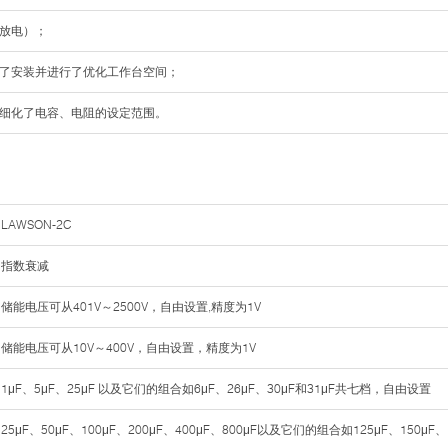
冲放电）；
化了安装并进行了优化工作台空间；
、细化了电容、电阻的设定范围。
LAWSON-2C
指数衰减
储能电压可从401V～2500V，自由设置,精度为1V
储能电压可从10V～400V，自由设置，精度为1V
1μF、5μF、25μF 以及它们的组合如6μF、26μF、30μF和31μF共七档，自由设置
25μF、50μF、100μF、200μF、400μF、800μF以及它们的组合如125μF、150μF、17