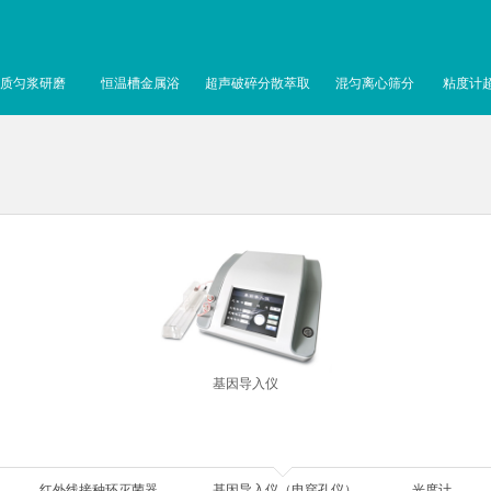
质匀浆研磨
恒温槽金属浴
超声破碎分散萃取
混匀离心筛分
粘度计
基因导入仪
红外线接种环灭菌器
基因导入仪（电穿孔仪）
光度计